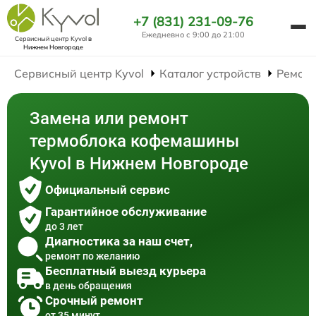
+7 (831) 231-09-76
Ежедневно с 9:00 до 21:00
Сервисный центр Kyvol
в
Нижнем Новгороде
Сервисный центр Kyvol
Каталог устройств
Ремон
Замена или ремонт
термоблока кофемашины
Kyvol в Нижнем Новгороде
Официальный сервис
Гарантийное обслуживание
до 3 лет
Диагностика за наш счет,
ремонт по желанию
Бесплатный выезд курьера
в день обращения
Срочный ремонт
от 35 минут