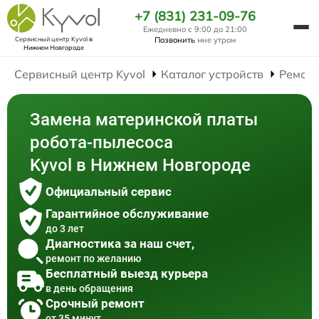
+7 (831) 231-09-76
Ежедневно с 9:00 до 21:00
Сервисный центр Kyvol
в
Позвонить
мне утром
Нижнем Новгороде
Сервисный центр Kyvol
Каталог устройств
Ремонт
Замена материнской платы
робота-пылесоса
Kyvol в Нижнем Новгороде
Официальный сервис
Гарантийное обслуживание
до 3 лет
Диагностика за наш счет,
ремонт по желанию
Бесплатный выезд курьера
в день обращения
Срочный ремонт
от 35 минут